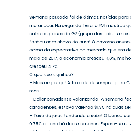
Semana passada foi de ótimas notícias para
morar aqui. Na segunda feira, o FMI mostrou 
entre os países do G7 (grupo dos países mais 
fechou com chave de ouro! O governo anunci
acima da expectativa do mercado que era de 0
maio de 2017, a economia cresceu 4,6%, melh
cresceu 4,7%.
O que isso significa?
– 
Mais emprego!
 A taxa de desemprego no Ca
mais;
– 
Dollar canadense valorizando!
 A semana fec
canadenses, estava valendo $1,35 há duas se
– 
Taxa de juros tendendo a subir!
 O banco cen
0,75% ao ano há duas semanas. Espera-se nov