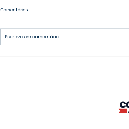
Comentários
Escreva um comentário
Prepare-se para College
Estude Ani
sem sair de casa!
Melhores P
Mundo!