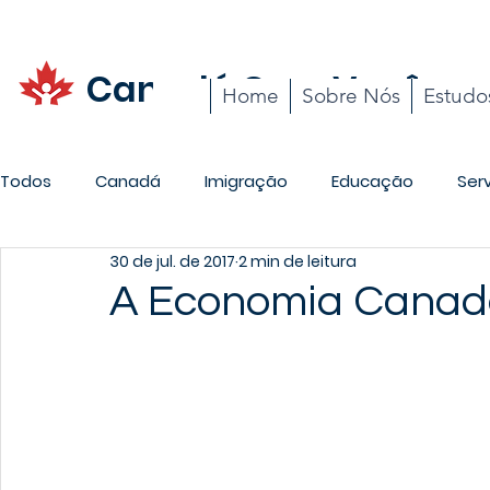
Canadá Com Você
Home
Sobre Nós
Estudo
Todos
Canadá
Imigração
Educação
Ser
30 de jul. de 2017
2 min de leitura
Promoções
Carreira
Cotidiano
A Economia Canad