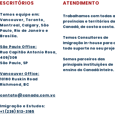
ESCRITÓRIOS
ATENDIMENTO
Temos equipe em:
Trabalhamos com todas 
Vancouver, Toronto,
províncias e territórios d
Montreal, Calgary
, São
Canadá, de costa a costa.
Paulo, Rio de Janeiro e
Brasília
.
Temos Consultores de
Imigração in-house para 
São Paulo Office:
todo suporte no seu proje
Rua Capitão Antonio Rosa,
409/306
Somos parceiros das
São Paulo, SP
principais instituições de
ensino do Canadá inteiro.
Vancouver Office:
1016
0 Ruskin Road
Richmond, BC
contato@canada.com.vc
Imigração e Estudos:
+1 (236) 513-3165