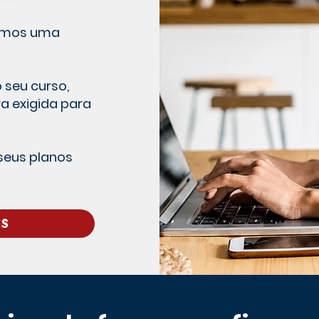
temos uma
 seu curso,
 exigida para
seus planos
ES