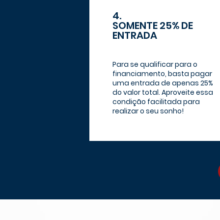
4.
SOMENTE 25% DE
ENTRADA
Para se qualificar para o
financiamento, basta pagar
uma entrada de apenas 25%
do valor total. Aproveite essa
condição facilitada para
realizar o seu sonho!