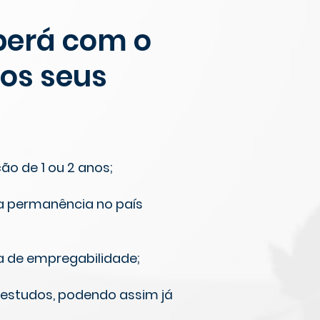
berá com o
os seus
o de 1 ou 2 anos;
 a permanência no país
a de empregabilidade;
s estudos, podendo assim já