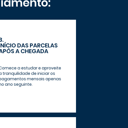
ciamento:
3.
INÍCIO DAS PARCELAS
APÓS A CHEGADA
Comece a estudar e aproveite
a tranquilidade de iniciar os
pagamentos mensais apenas
no ano seguinte.