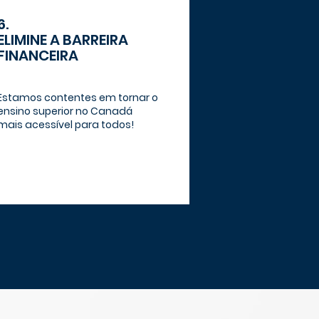
6.
ELIMINE A BARREIRA
FINANCEIRA
Estamos contentes em tornar o
ensino superior no Canadá
mais acessível para todos!