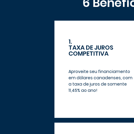
6 Benefí
1.
TAXA DE JUROS
COMPETITIVA
Aproveite seu financiamento
em dólares canadenses, com
a taxa de juros de somente
11,45% ao ano!