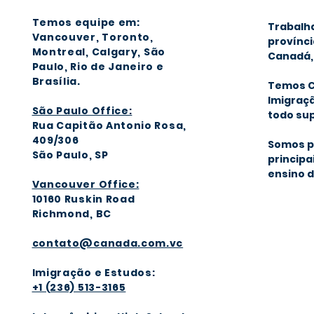
Temos equipe em:
Trabalh
Vancouver, Toronto,
provínci
Montreal, Calgary
, São
Canadá, 
Paulo, Rio de Janeiro e
Brasília
.
Temos C
Imigraçã
São Paulo Office:
todo sup
Rua Capitão Antonio Rosa,
409/306
Somos p
São Paulo, SP
principa
ensino d
Vancouver Office:
1016
0 Ruskin Road
Richmond, BC
contato@canada.com.vc
Imigração e Estudos:
+1 (236) 513-3165