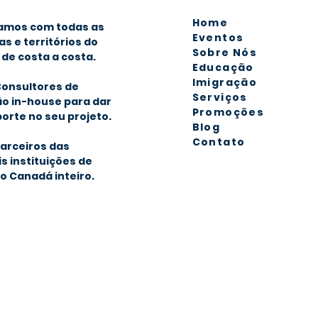
Hom
e
amos com todas as
Eventos
as e territórios do
Sobre Nós
de costa a costa.
Educação
Imigra
ção
onsultores de
Serviços
o in-house para dar
Promoções
orte no seu projeto.
Blog
Contato
arceiros das
is instituições de
o Canadá inteiro.