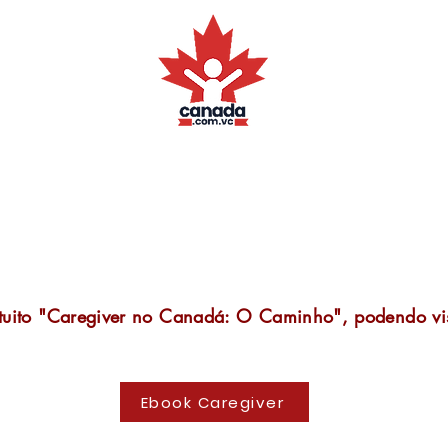
o!
tuito "Caregiver no Canadá: O Caminho", podendo vi
Ebook Caregiver