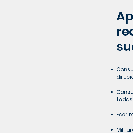
Ap
re
su
Consu
direci
Consu
todas
Escrit
Milha