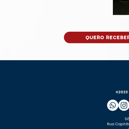
QUERO RECEBER
2023
©
Sã
Rua Capitã