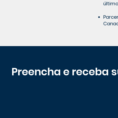
último
Parcer
Canad
Preencha e receba 