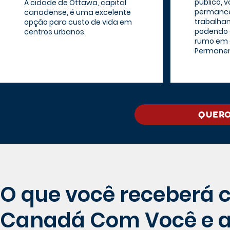
público, v
A cidade de Ottawa, capital
permance
canadense, é uma excelente
trabalha
opção para custo de vida em
podendo 
centros urbanos.
rumo em 
Permanen
QUERO
O que você receberá 
Canadá Com Você e 