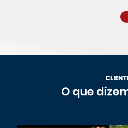
CLIENT
O que dizem