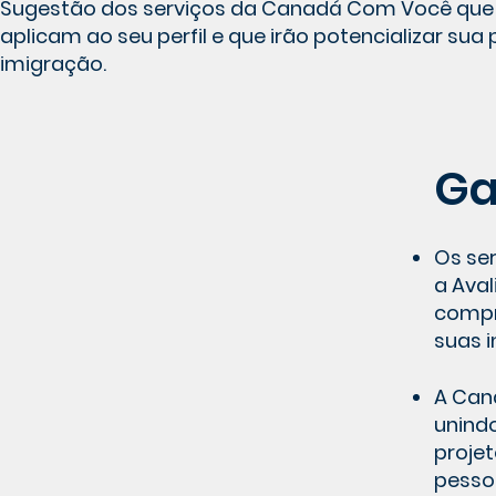
Sugestão dos serviços da Canadá Com Você que
aplicam ao seu perfil e que irão potencializar sua 
imigração.
Ga
Os se
a Aval
compr
suas 
A Can
unind
projet
pessoa