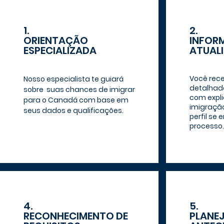
1.
2.
ORIENTAÇÃO
INFOR
ESPECIALIZADA
ATUAL
Você rec
Nosso especialista te guiará
detalhad
sobre suas chances de imigrar
com expl
para o Canadá com base em
imigração
seus dados e qualificações.
perfil se 
processo.
4.
5.
RECONHECIMENTO DE
PLANE