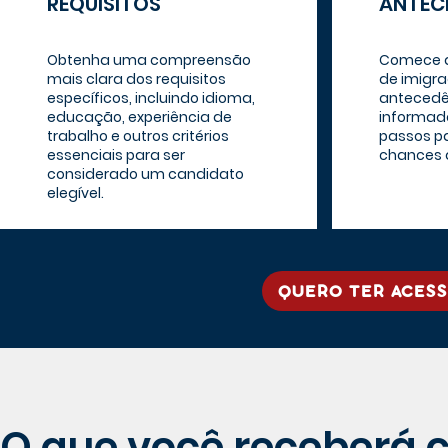
REQUISITOS
ANTEC
Obtenha uma compreensão
Comece a
mais clara dos requisitos
de imigr
específicos, incluindo idioma,
antecedê
educação, experiência de
informada
trabalho e outros critérios
passos p
essenciais para ser
chances 
considerado um candidato
elegível.
QUERO TER ACESS
O que você receberá 