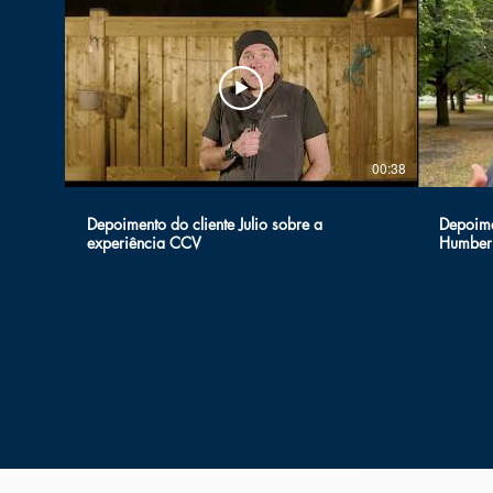
00:38
Depoimento do cliente Julio sobre a
Depoime
experiência CCV
Humber 