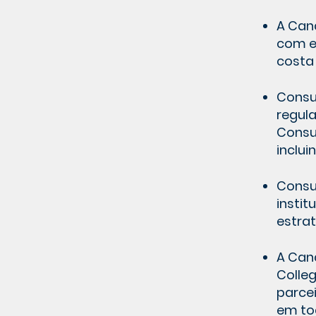
A Can
com e
costa
Consu
regul
Consu
inclui
Consu
insti
estrat
A Can
Colle
parce
em tod