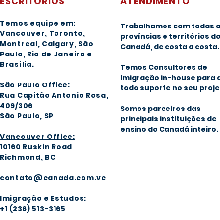
ESCRITÓRIOS
ATENDIMENTO
Temos equipe em:
Trabalhamos com todas 
Vancouver, Toronto,
províncias e territórios d
Montreal, Calgary
, São
Canadá, de costa a costa.
Paulo, Rio de Janeiro e
Brasília
.
Temos Consultores de
Imigração in-house para 
São Paulo Office:
todo suporte no seu proje
Rua Capitão Antonio Rosa,
409/306
Somos parceiros das
São Paulo, SP
principais instituições de
ensino do Canadá inteiro.
Vancouver Office:
1016
0 Ruskin Road
Richmond, BC
contato@canada.com.vc
Imigração e Estudos:
+1 (236) 513-3165