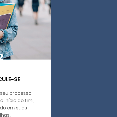
2
CULE-SE
seu processo
 início ao fim,
do em suas
lhas.