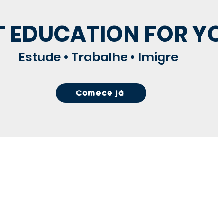
T EDUCATION FOR Y
Estude • Trabalhe • Imigre
Comece Já