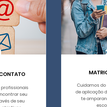
1
MATRI
 CONTATO
Cuidamos do 
profissionais
de aplicação do
encontrar seu
te amparan
avés de seu
esco