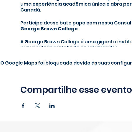
uma experiência acadêmica única e abra port
Canadá.
Participe desse bate papo com nossa Consulto
George Brown College
.
A George Brown College é uma gigante institu
numa cidade repleta de oportunidades.
Estamos prontos pra te receber para um caf
O Google Maps foi bloqueado devido às suas configur
São Paulo.
OBSERVAÇÂO
: Este evento será feito para u
limitadíssimas e esgotam rápido!
Compartilhe esse evento