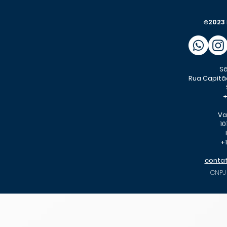
2023
©
Sã
Rua Capitã
+
Va
10
+1
conta
CNPJ 