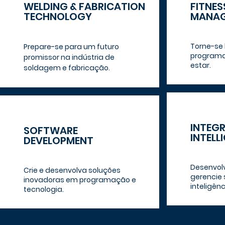
WELDING & FABRICATION
FITNES
TECHNOLOGY
MANAG
Torne-se 
Prepare-se para um futuro
programa
promissor na indústria de
estar.
soldagem e fabricação.
INTEGR
SOFTWARE
INTELL
DEVELOPMENT
Desenvol
Crie e desenvolva soluções
gerencie 
inovadoras em programação e
inteligênci
tecnologia.