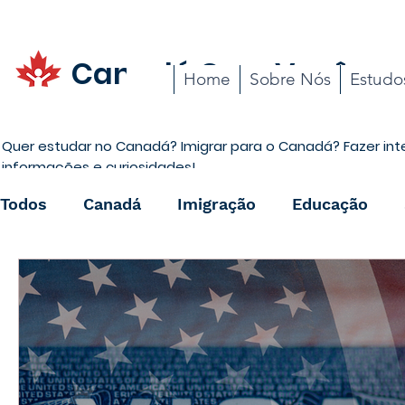
Canadá Com Você
Home
Sobre Nós
Estudo
Quer estudar no Canadá? Imigrar para o Canadá? Fazer in
informações e curiosidades!
Todos
Canadá
Imigração
Educação
Promoções
Carreira
Cotidiano