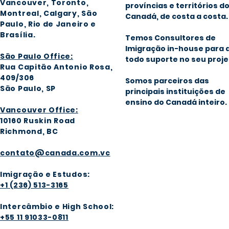
Vancouver, Toronto,
províncias e territórios d
Montreal, Calgary
, São
Canadá, de costa a costa.
Paulo, Rio de Janeiro e
Brasília
.
Temos Consultores de
Imigração in-house para 
São Paulo Office:
todo suporte no seu proje
Rua Capitão Antonio Rosa,
409/306
Somos parceiros das
São Paulo, SP
principais instituições de
ensino do Canadá inteiro.
Vancouver Office:
1016
0 Ruskin Road
Richmond, BC
contato@canada.com.vc
Imigração e Estudos:
+1 (236) 513-3165
Intercâmbio e High School:
+55 11 91033-0811