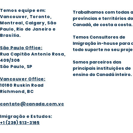
Temos equipe em:
Trabalhamos com todas 
Vancouver, Toronto,
províncias e territórios d
Montreal, Calgary
, São
Canadá, de costa a costa.
Paulo, Rio de Janeiro e
Brasília
.
Temos Consultores de
Imigração in-house para 
São Paulo Office:
todo suporte no seu proje
Rua Capitão Antonio Rosa,
409/306
Somos parceiros das
São Paulo, SP
principais instituições de
ensino do Canadá inteiro.
Vancouver Office:
1016
0 Ruskin Road
Richmond, BC
contato@canada.com.vc
Imigração e Estudos:
+1 (236) 513-3165