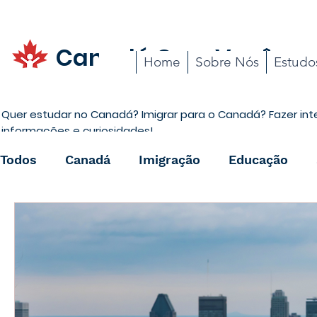
Canadá Com Você
Home
Sobre Nós
Estudo
Quer estudar no Canadá? Imigrar para o Canadá? Fazer in
informações e curiosidades!
Todos
Canadá
Imigração
Educação
Promoções
Carreira
Cotidiano