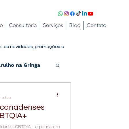
to
Consultoria
Serviços
Blog
Contato
as as novidades, promoções e
rulho na Gringa
 leitura
s canadenses
GBTQIA+
nidade LGBTQIA+ e pensa em