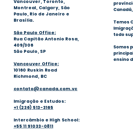
Vancouver, Toronto,
provínci
Montreal, Calgary
, São
Canadá, 
Paulo, Rio de Janeiro e
Brasília
.
Temos C
Imigraçã
São Paulo Office:
todo sup
Rua Capitão Antonio Rosa,
409/306
Somos p
São Paulo, SP
principa
ensino d
Vancouver Office:
1016
0 Ruskin Road
Richmond, BC
contato@canada.com.vc
Imigração e Estudos:
+1 (236) 513-3165
Intercâmbio e High School:
+55 11 91033-0811