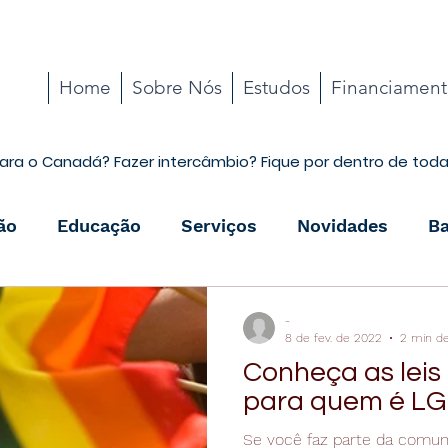
Home
Sobre Nós
Estudos
Financiamen
ara o Canadá? Fazer intercâmbio? Fique por dentro de tod
ão
Educação
Serviços
Novidades
Ba
Cotidiano
-
8 de fev. de 2022
2 min de
Conheça as lei
para quem é L
Se você faz parte da comu