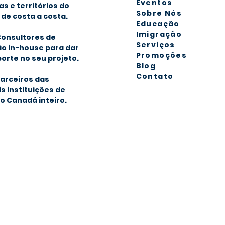
Eventos
as e territórios do
Sobre Nós
de costa a costa.
Educação
Imigra
ção
onsultores de
Serviços
o in-house para dar
Promoções
orte no seu projeto.
Blog
Contato
arceiros das
is instituições de
o Canadá inteiro.