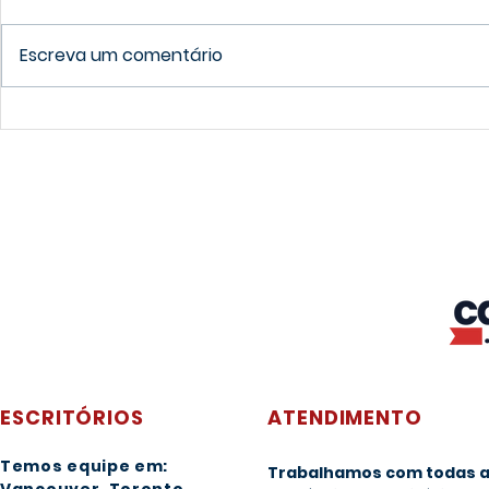
Escreva um comentário
Qual a cidade grande mais
As 4 ferram
barata do Canadá?
para você c
primeiro e
canadense
ESCRITÓRIOS
ATENDIMENTO
Temos equipe em:
Trabalhamos com todas 
Vancouver, Toronto,