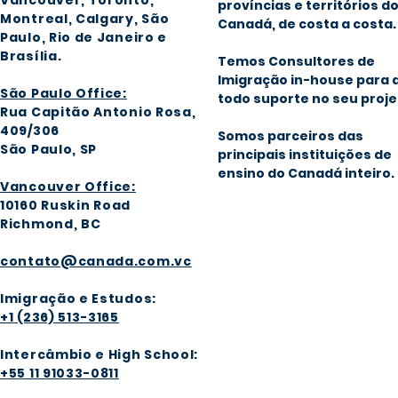
províncias e territórios d
Montreal, Calgary
, São
Canadá, de costa a costa.
Paulo, Rio de Janeiro e
Brasília
.
Temos Consultores de
Imigração in-house para 
São Paulo Office:
todo suporte no seu proje
Rua Capitão Antonio Rosa,
409/306
Somos parceiros das
São Paulo, SP
principais instituições de
ensino do Canadá inteiro.
Vancouver Office:
1016
0 Ruskin Road
Richmond, BC
contato@canada.com.vc
Imigração e Estudos:
+1 (236) 513-3165
Intercâmbio e High School:
+55 11 91033-0811