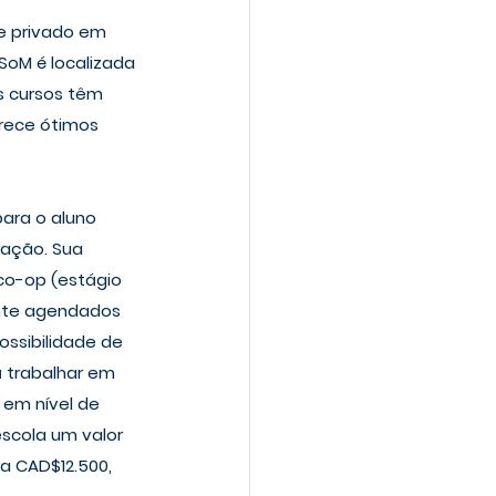
e privado em 
SoM é localizada 
 cursos têm 
rece ótimos 
para o aluno 
ração. Sua 
co-op (estágio 
ente agendados 
ssibilidade de 
á trabalhar em 
em nível de 
scola um valor 
 CAD$12.500, 