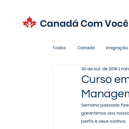
Canadá Com Você
Todos
Canadá
Imigração
30 de out. de 2019
2 min
Promoções
Carreira
Curso em
Managem
Semana passada fizem
garantimos aos nosso
perfis e seus sonhos.