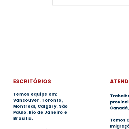
Guia para recém-chegados
sobre a educação no
Canadá
ESCRITÓRIOS
ATEND
Temos equipe em:
Trabalh
Vancouver, Toronto,
provínci
Montreal, Calgary
, São
Canadá, 
Paulo, Rio de Janeiro e
Brasília
.
Temos C
Imigraçã