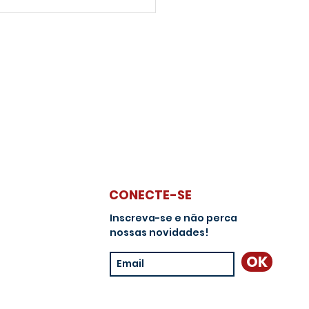
S vs CELPIP - Entenda
rincipais diferenças
e os exames exigidos na
ração
CONECTE-SE
Inscreva-se e não perca
nossas novidades!
OK