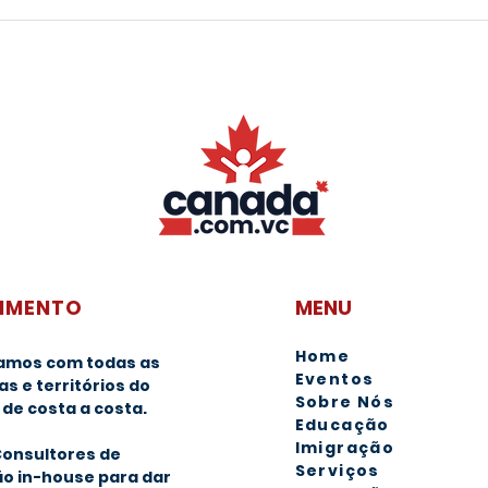
Dicas para você se destacar
IELT
como estudante de College
as p
no Canadá
entr
imig
IMENTO
MENU
Hom
e
amos com todas as
Eventos
as e territórios do
Sobre Nós
de costa a costa.
Educação
Imigra
ção
onsultores de
Serviços
o in-house para dar