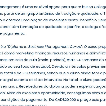
 Management é uma notável opção para quem busca Colleg
 parte de um grupo britânico de tradição e qualidade, a T
e oferece uma opção de excelente custo-benefício. Seus
ssores têm formação de qualidade e, por fim, o college ofe
de pagamento. 
é o "
Diploma in Business Management Co-op
". O curso pre
as como marketing, finanças, recursos humanos e administ
nas em sala de aula (meio-período), mais 24 semanas de 
ulado ao seu foco de estudo). Devido a intervalos previam
ão total é de 109 semanas, sendo que o aluno ainda tem a po
ntegral durante os ditos intervalos. No total, o aluno poder
 61 semanas. Recebedores do diploma podem esperar cargos 
ão. Além da excelente oportunidade, conseguimos com a e
 condições de pagamento. De CAD$20.000 o preço caiu para