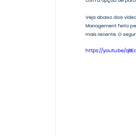
com a opção de parc
Veja abaixo dois víde
Management feito pel
mais recente. O segun
https://youtu.be/qlII