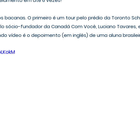
elamento em até 6 vezes!
os bacanas. O primeiro é um tour pelo prédio da Toronto Sch
o sócio-fundador da Canadá Com Você, Luciano Tavares, e
do vídeo é o depoimento (em inglês) de uma aluna brasileir
EoLKokM