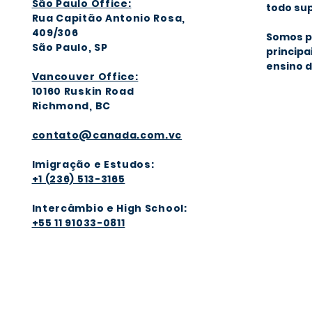
São Paulo Office:
todo sup
Rua Capitão Antonio Rosa,
409/306
Somos p
São Paulo, SP
principa
ensino d
Vancouver Office:
1016
0 Ruskin Road
Richmond, BC
contato@canada.com.vc
Imigração e Estudos:
+1 (236) 513-3165
Intercâmbio e High School:
+55 11 91033-0811