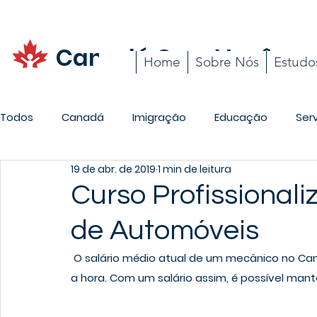
Canadá Com Você
Home
Sobre Nós
Estudo
Todos
Canadá
Imigração
Educação
Ser
19 de abr. de 2019
1 min de leitura
Promoções
Carreira
Cotidiano
Curso Profissional
de Automóveis
 O salário médio atual de um mecânico no Canadá é hoje $55 mil dólares por ano, ou $28 dólares 
a hora. Com um salário assim, é possível mant