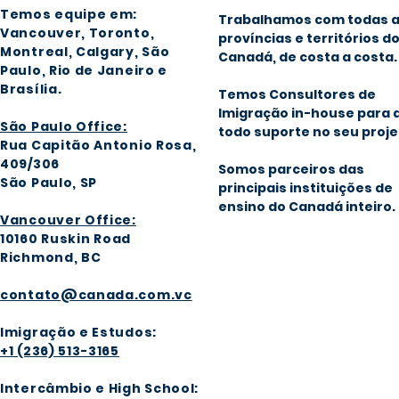
Temos equipe em:
Trabalhamos com todas 
Vancouver, Toronto,
províncias e territórios d
Montreal, Calgary
, São
Canadá, de costa a costa.
Paulo, Rio de Janeiro e
Brasília
.
Temos Consultores de
Imigração in-house para 
São Paulo Office:
todo suporte no seu proje
Rua Capitão Antonio Rosa,
409/306
Somos parceiros das
São Paulo, SP
principais instituições de
ensino do Canadá inteiro.
Vancouver Office:
1016
0 Ruskin Road
Richmond, BC
contato@canada.com.vc
Imigração e Estudos:
+1 (236) 513-3165
Intercâmbio e High School: