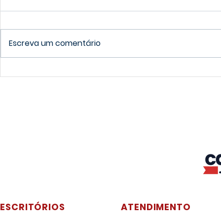
Escreva um comentário
Qual a cidade grande mais
Guia para 
barata do Canadá?
sobre a ed
Canadá
ESCRITÓRIOS
ATENDIMENTO