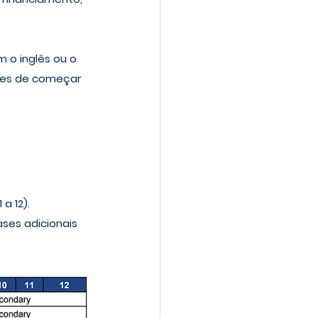
 o inglês ou o 
ntes de começar 
a 12). 
ses adicionais 