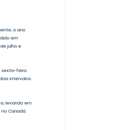
ente, o ano 
idido em 
e julho e 
sexta-feira. 
ois intervalos 
ça, levando em 
es no Canadá.