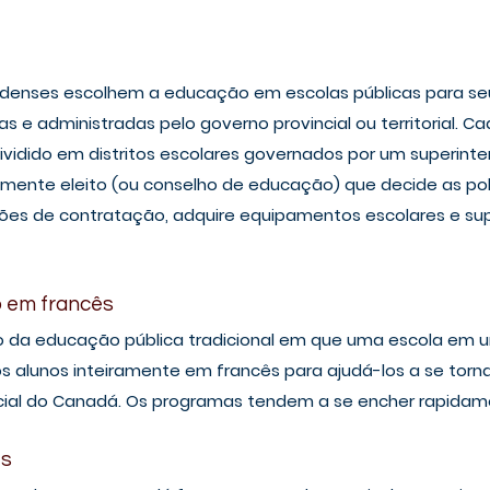
denses escolhem a educação em escolas públicas para seus 
s e administradas pelo governo provincial ou territorial. Ca
é dividido em distritos escolares governados por um superin
lmente eleito (ou conselho de educação) que decide as polí
ões de contratação, adquire equipamentos escolares e sup
o em francês
o da educação pública tradicional em que uma escola em u
 os alunos inteiramente em francês para ajudá-los a se torn
icial do Canadá. Os programas tendem a se encher rapidam
s 