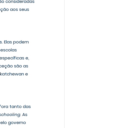
ão consideradas 
ção aos seus 
s. Elas podem 
 escolas 
specíficas e, 
xceção são as 
askatchewan e 
fora tanto das 
chooling
. As 
elo governo 