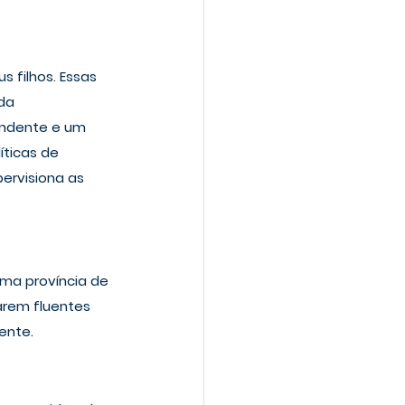
filhos. Essas 
da 
tendente e um 
ticas de 
ervisiona as 
ma província de 
arem fluentes 
ente.