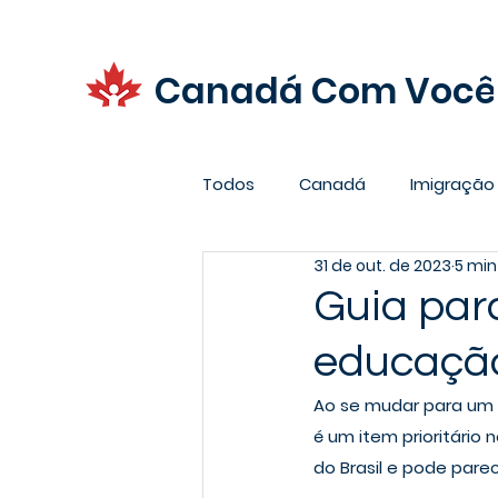
Canadá Com Você
Todos
Canadá
Imigração
31 de out. de 2023
5 min
Promoções
Carreira
Guia par
educaçã
Ao se mudar para um n
é um item prioritário
do Brasil e pode par