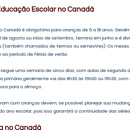
 Educação Escolar no Canadá
 Canadá é obrigatória para crianças de 5 a 18 anos. Geralm
l de agosto ou início de setembro, termina em junho e é div
es (também chamados de termos ou semestres). Os meses d
ao período de férias de verão. 
s segue uma semana de cinco dias, com aulas de segunda a 
la primária geralmente vai das 8h30 às 15h00 ou 15h30, com d
ora para o almoço. 
igram com crianças devem, se possível, planejar sua mudan
do ano escolar, pois isso garantirá a continuidade das séri
la no Canadá