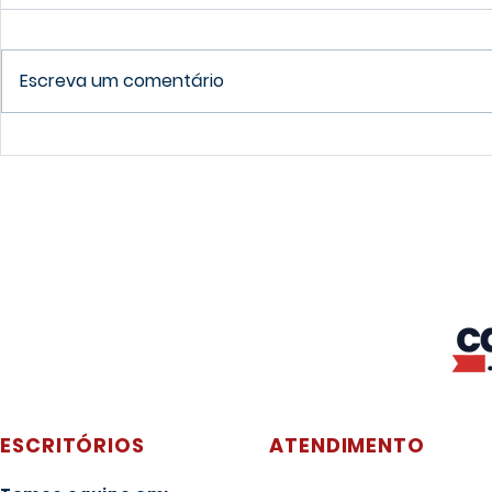
Escreva um comentário
Guia para recém-chegados
Dicas para 
sobre a educação no
como estud
Canadá
no Canadá
ESCRITÓRIOS
ATENDIMENTO