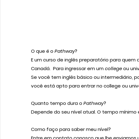
O que é o 
Pathway
?
E um curso de inglês preparatório para quem
Canadá.  Para ingressar em um 
college 
ou uni
Se você tem inglês básico ou intermediário, p
você está apto para entrar no college ou unive
Quanto tempo dura o 
Pathway
?
Depende do seu nível atual. O tempo mínimo 
Como faço para saber meu nível?
Entre em contato conosco que lhe enviamos 