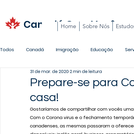
Canadá Com Você
Home
Sobre Nós
Estudo
Todos
Canadá
Imigração
Educação
Ser
31 de mar. de 2020
2 min de leitura
Promoções
Carreira
Cotidiano
Prepare-se para Co
casa!
Gostaríamos de compartilhar com vocês uma no
Com o Corona virus e o fechamento temporário
canadenses, as mesmas passaram a oferecer s