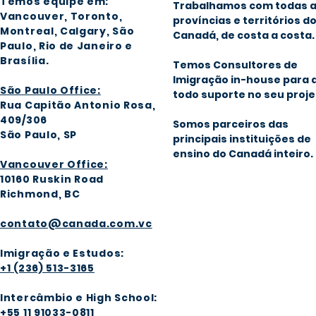
Temos equipe em:
Trabalhamos com todas 
Vancouver, Toronto,
províncias e territórios d
Montreal, Calgary
, São
Canadá, de costa a costa.
Paulo, Rio de Janeiro e
Brasília
.
Temos Consultores de
Imigração in-house para 
São Paulo Office:
todo suporte no seu proje
Rua Capitão Antonio Rosa,
409/306
Somos parceiros das
São Paulo, SP
principais instituições de
ensino do Canadá inteiro.
Vancouver Office:
1016
0 Ruskin Road
Richmond, BC
contato@canada.com.vc
Imigração e Estudos:
+1 (236) 513-3165
Intercâmbio e High School:
+55 11 91033-0811