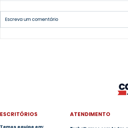
Escreva um comentário
Qual a cidade grande mais
Guia para 
barata do Canadá?
sobre a ed
Canadá
ESCRITÓRIOS
ATENDIMENTO
Temos equipe em: