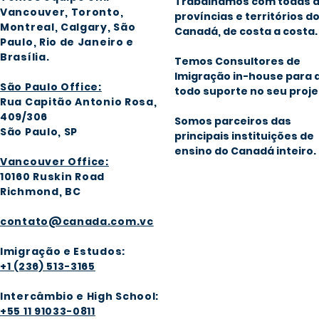
Trabalhamos com todas 
Vancouver, Toronto,
províncias e territórios d
Montreal, Calgary
, São
Canadá, de costa a costa.
Paulo, Rio de Janeiro e
Brasília
.
Temos Consultores de
Imigração in-house para 
São Paulo Office:
todo suporte no seu proje
Rua Capitão Antonio Rosa,
409/306
Somos parceiros das
São Paulo, SP
principais instituições de
ensino do Canadá inteiro.
Vancouver Office:
1016
0 Ruskin Road
Richmond, BC
contato@canada.com.vc
Imigração e Estudos:
+1 (236) 513-3165
Intercâmbio e High School:
+55 11 91033-0811