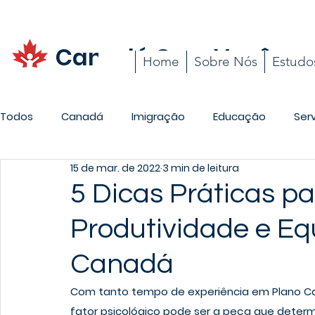
Canadá Com Você
Home
Sobre Nós
Estudo
Todos
Canadá
Imigração
Educação
Ser
15 de mar. de 2022
3 min de leitura
Promoções
Carreira
Cotidiano
5 Dicas Práticas p
Produtividade e Equ
Canadá
Com tanto tempo de experiência em Plano C
fator psicológico pode ser a peça que determ