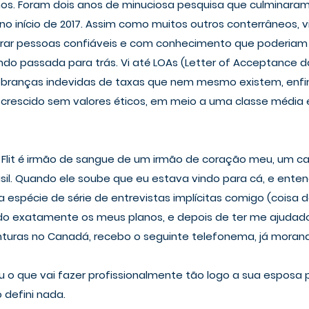
s. Foram dois anos de minuciosa pesquisa que culminara
 início de 2017. Assim como muitos outros conterrâneos, viv
trar pessoas confiáveis e com conhecimento que poderiam m
do passada para trás. Vi até LOAs (Letter of Acceptance d
 cobranças indevidas de taxas que nem mesmo existem, enf
crescido sem valores éticos, em meio a uma classe média e 
o Flit é irmão de sangue de um irmão de coração meu, um c
sil. Quando ele soube que eu estava vindo para cá, e ente
uma espécie de série de entrevistas implícitas comigo (coisa 
o exatamente os meus planos, e depois de ter me ajudado
nturas no Canadá, recebo o seguinte telefonema, já morand
niu o que vai fazer profissionalmente tão logo a sua esposa
o defini nada.