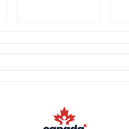
Estude Animação nos
Para
Melhores Programas do
Star
Mundo!