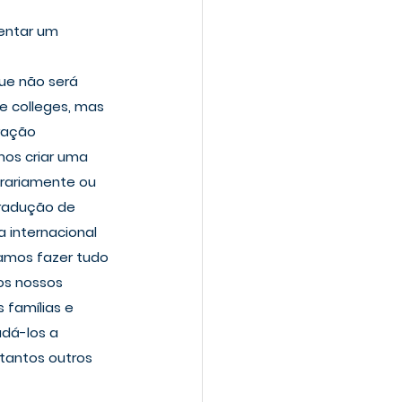
entar um 
ue não será 
e colleges, mas 
ração 
os criar uma 
rariamente ou 
tradução de 
 internacional 
Vamos fazer tudo 
os nossos 
 famílias e 
dá-los a 
 tantos outros 