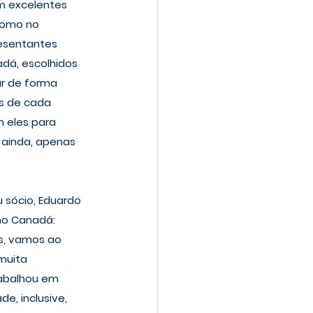
m excelentes 
 como no 
esentantes 
adá, escolhidos 
ar de forma 
s de cada 
m eles para 
 ainda, apenas 
sócio, 
Eduardo 
no Canadá:
s, vamos ao 
muita 
abalhou em 
e, inclusive, 