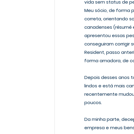
vida sem status de pe
Meu sócio, de forma p
correta, orientando 
canadenses (résumé é
apresentou essas pes
conseguiram corrigir 
Resident, passo anter
forma amadora, de co
Depois desses anos to
lindos e está mais ca
recentemente mudou p
poucos.
Da minha parte, decep
empresa e meus bens 