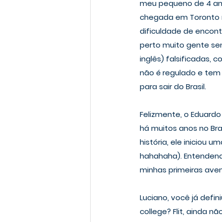
meu pequeno de 4 ano
chegada em Toronto no
dificuldade de encon
perto muito gente sen
inglês) falsificadas,
não é regulado e tem 
para sair do Brasil.
Felizmente, o Eduard
há muitos anos no Bra
história, ele iniciou 
hahahaha). Entendend
minhas primeiras ave
Luciano, você já defi
college? Flit, ainda nã