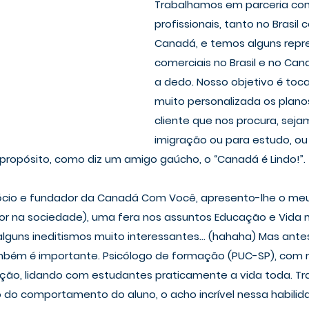
Trabalhamos em parceria co
profissionais, tanto no Brasil
Canadá, e temos alguns repr
comerciais no Brasil e no Can
a dedo. Nosso objetivo é toc
muito personalizada os plano
cliente que nos procura, seja
imigração ou para estudo, ou
A propósito, como diz um amigo gaúcho, o “Canadá é Lindo!”.
sócio e fundador da Canadá Com Você, apresento-lhe o meu 
hor na sociedade), uma fera nos assuntos Educação e Vida 
guns ineditismos muito interessantes… (hahaha) Mas ante
também é importante. Psicólogo de formação (PUC-SP), com 
ção, lidando com estudantes praticamente a vida toda. Tr
 do comportamento do aluno, o acho incrível nessa habilidad