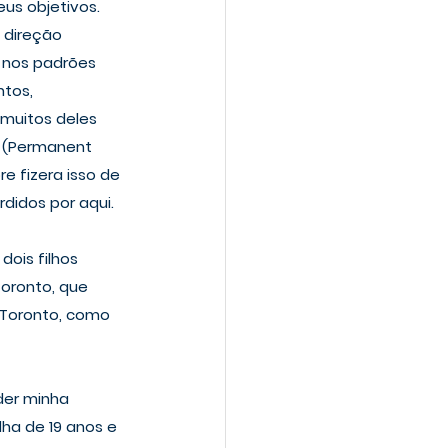
us objetivos. 
 direção 
 nos padrões 
tos, 
muitos deles 
R (Permanent 
e fizera isso de 
didos por aqui.
ois filhos 
oronto, que 
Toronto, como 
der minha 
a de 19 anos e 