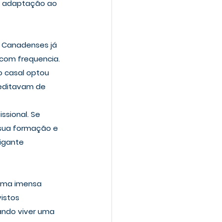
e adaptação ao 
e Canadenses já 
 com frequencia. 
o casal optou 
reditavam de 
sional. Se 
 sua formação e 
igante 
 uma imensa 
istos 
ando viver uma 