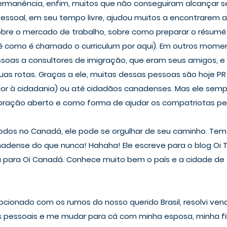
rmanência, enfim, muitos que não conseguiram alcançar se
essoal, em seu tempo livre, ajudou muitos a encontrarem a
sobre o mercado de trabalho, sobre como preparar o résumé
 como é chamado o curriculum por aqui). Em outros momen
soas a consultores de imigração, que eram seus amigos, e 
suas rotas. Graças a ele, muitas dessas pessoas são hoje P
ior à cidadania) ou até cidadãos canadenses. Mas ele sempr
ração aberto e como forma de ajudar os compatriotas per
dos no Canadá, ele pode se orgulhar de seu caminho. Tem d
nadense do que nunca! Hahaha! Ele escreve para o blog Oi T
ara Oi Canadá. Conhece muito bem o país e a cidade de 
cionado com os rumos do nosso querido Brasil, resolvi ven
pessoais e me mudar para cá com minha esposa, minha filh