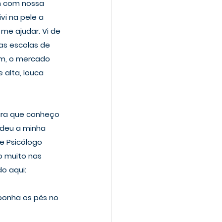
m com nossa 
i na pele a 
e ajudar. Vi de 
as escolas de 
im, o mercado 
alta, louca 
ara que conheço 
ndeu a minha 
de Psicólogo 
 muito nas 
o aqui:
 ponha os pés no 