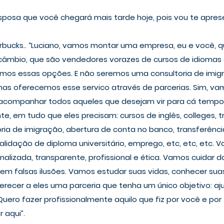
esposa que você chegará mais tarde hoje, pois vou te apres
tarbucks.. “Luciano, vamos montar uma empresa, eu e você, q
câmbio, que são vendedores vorazes de cursos de idiomas 
mos essas opções. E não seremos uma consultoria de imig
as oferecemos esse servico através de parcerias. Sim, vam
 acompanhar todos aqueles que desejam vir para cá tempo
, em tudo que eles precisam: cursos de inglês, colleges, 
ia de imigração, abertura de conta no banco, transferência
alidação de diploma universitário, emprego, etc, etc, etc. 
nalizada, transparente, profissional e ética. Vamos cuidar d
sem falsas ilusões. Vamos estudar suas vidas, conhecer suas
recer a eles uma parceria que tenha um único objetivo: aju
Quero fazer profissionalmente aquilo que fiz por você e por
 aqui”.