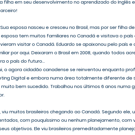
a filha em seu desenvolvimento no aprendizado do Inglês 
arceiro!
 Sua esposa nasceu e cresceu no Brasil, mas por ser filha d
a esposa tem muitos familiares no Canadá e visitava o país
ieram visitar o Canadá. Eduardo se apaixonou pelo país e 
amiliar por aqui. Deixaram o Brasil em 2008, quando todos ac
ra o país do futuro…
i, o agora cidadão canadense se reinventou enquanto profis
eting Digital e embora numa área totalmente diferente de
u muito bem sucedido. Trabalhou nos últimos 6 anos numa g
r.
 viu muitos brasileiros chegando ao Canadá. Segundo ele,
rientados, com pouquíssimo ou nenhum planejamento, com v
eus objetivos. Ele viu brasileiros premeditadamente planej