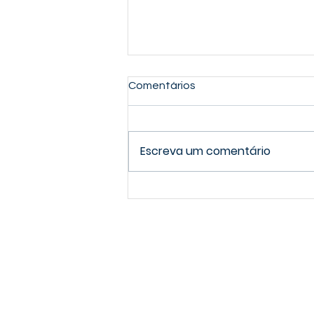
Comentários
Escreva um comentário
Prepare-se para College
sem sair de casa!