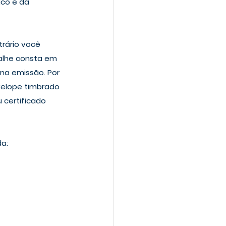
ico e da 
trário você 
alhe consta em 
na emissão. Por 
velope timbrado 
 certificado 
a: