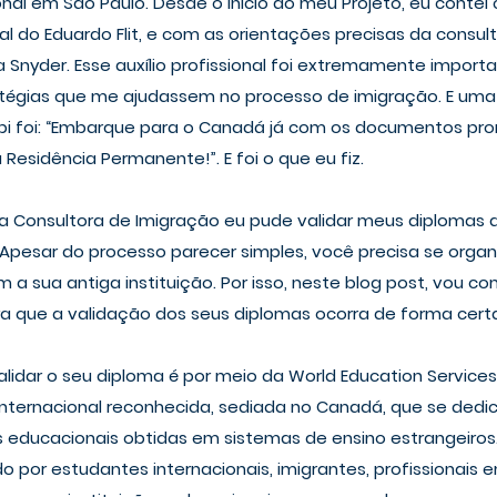
nal em São Paulo. Desde o início do meu Projeto, eu contei
al do Eduardo Flit, e com as orientações precisas da consult
Snyder. Esse auxílio profissional foi extremamente import
tégias que me ajudassem no processo de imigração. E uma
bi foi: “Embarque para o Canadá já com os documentos pro
Residência Permanente!”. E foi o que eu fiz.
a Consultora de Imigração eu pude validar meus diplomas d
 Apesar do processo parecer simples, você precisa se organi
 a sua antiga instituição. Por isso, neste blog post, vou com
a que a validação dos seus diplomas ocorra de forma certa 
idar o seu diploma é por meio da World Education Services
ternacional reconhecida, sediada no Canadá, que se dedica
s educacionais obtidas em sistemas de ensino estrangeiros
por estudantes internacionais, imigrantes, profissionais 