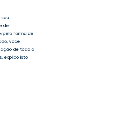
 seu 
e de 
i pela forma de 
ado, você 
cação de todo o 
 explico isto 