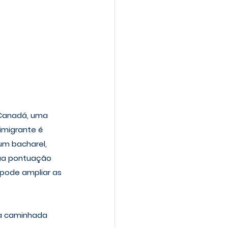
 Canadá, uma 
imigrante é 
um bacharel, 
ua pontuação 
 pode ampliar as 
a caminhada 