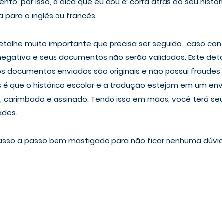
o, por isso, a dica que eu dou é: corra atrás do seu histór
para o inglês ou francês.
etalhe muito importante que precisa ser seguido., caso con
egativa e seus documentos não serão validados. Este det
s documentos enviados são originais e não possui fraudes 
os é que o histórico escolar e a tradução estejam em um en
do, carimbado e assinado. Tendo isso em mãos, você terá seu
ades.
passo a passo bem mastigado para não ficar nenhuma dúvid