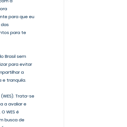
 com a 
ora 
ante para que eu 
 das 
ntos para te 
o Brasil sem 
zar para evitar 
partilhar a 
e tranquila.
 (WES). Trata-se 
 a avaliar e 
. O WES é 
em busca de 