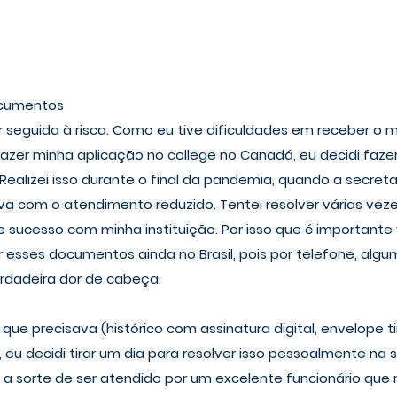
ocumentos
r seguida à risca. Como eu tive dificuldades em receber o m
fazer minha aplicação no college no Canadá, eu decidi faze
 Realizei isso durante o final da pandemia, quando a secreta
a com o atendimento reduzido. Tentei resolver várias vezes
e sucesso com minha instituição. Por isso que é importante
 esses documentos ainda no Brasil, pois por telefone, algum
dadeira dor de cabeça.
ue precisava (histórico com assinatura digital, envelope t
 eu decidi tirar um dia para resolver isso pessoalmente na s
 a sorte de ser atendido por um excelente funcionário que