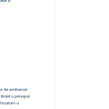
iar a 
es de embarcar 
asil o principal 
ficultam o 