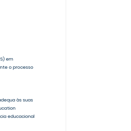
ES) em 
ante o processo 
 adequa às suas 
ucation 
cia educacional 