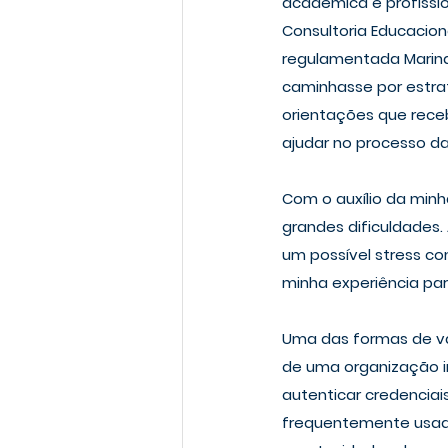
acadêmica e profissio
Consultoria Educacion
regulamentada Marina 
caminhasse por estra
orientações que rece
ajudar no processo da 
Com o auxílio da minh
grandes dificuldades.
um possível stress com
minha experiência par
Uma das formas de val
de uma organização in
autenticar credenciai
frequentemente usado 