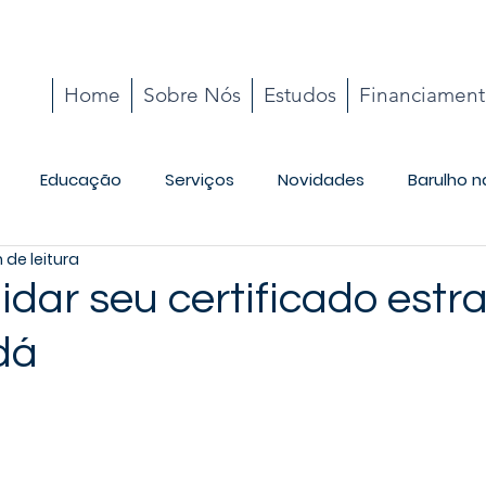
Home
Sobre Nós
Estudos
Financiamen
Educação
Serviços
Novidades
Barulho n
 de leitura
Cotidiano
dar seu certificado estr
dá