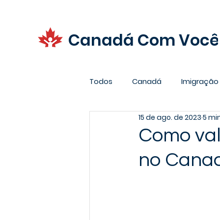
Canadá Com Você
Todos
Canadá
Imigração
15 de ago. de 2023
5 min
Promoções
Carreira
Como vali
no Cana