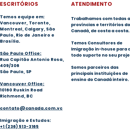
ESCRITÓRIOS
ATENDIMENTO
Temos equipe em:
Trabalhamos com todas 
Vancouver, Toronto,
províncias e territórios d
Montreal, Calgary
, São
Canadá, de costa a costa.
Paulo, Rio de Janeiro e
Brasília
.
Temos Consultores de
Imigração in-house para 
São Paulo Office:
todo suporte no seu proje
Rua Capitão Antonio Rosa,
409/306
Somos parceiros das
São Paulo, SP
principais instituições de
ensino do Canadá inteiro.
Vancouver Office:
1016
0 Ruskin Road
Richmond, BC
contato@canada.com.vc
Imigração e Estudos:
+1 (236) 513-3165