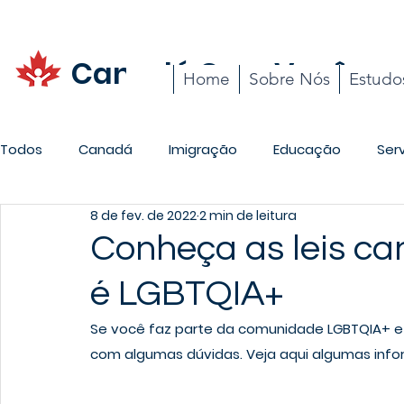
Canadá Com Você
Home
Sobre Nós
Estudo
Todos
Canadá
Imigração
Educação
Ser
8 de fev. de 2022
2 min de leitura
Promoções
Carreira
Cotidiano
Conheça as leis c
é LGBTQIA+
Se você faz parte da comunidade LGBTQIA+ e 
com algumas dúvidas. Veja aqui algumas inf