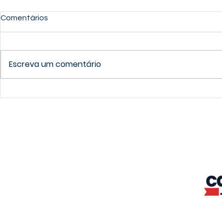
Comentários
Escreva um comentário
Qual a cidade grande mais
As 4 ferram
barata do Canadá?
para você c
primeiro e
canadense